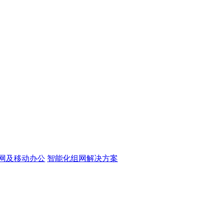
网及移动办公
智能化组网解决方案