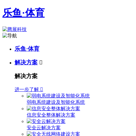
乐鱼·体育
乐鱼·体育
解决方案

解决方案
进一步了解

弱电系统建设及智能化系统
信息安全整体解决方案
安全云解决方案