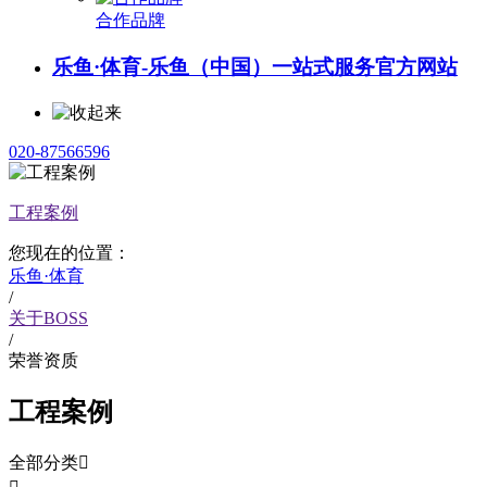
合作品牌
乐鱼·体育-乐鱼（中国）一站式服务官方网站
020-87566596
工程案例
您现在的位置：
乐鱼·体育
/
关于BOSS
/
荣誉资质
工程案例
全部分类
