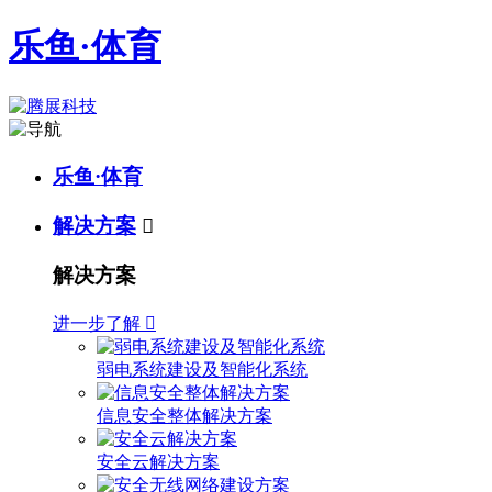
乐鱼·体育
乐鱼·体育
解决方案

解决方案
进一步了解

弱电系统建设及智能化系统
信息安全整体解决方案
安全云解决方案