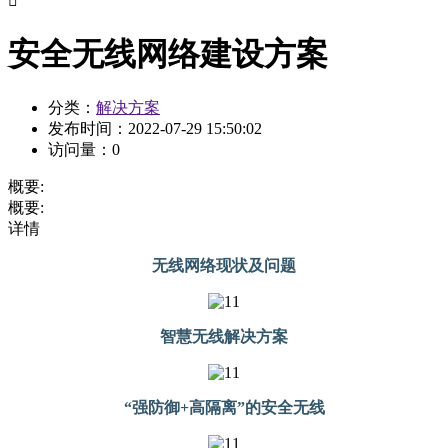

安全无线网络建设方案
分类：
解决方案
发布时间：
2022-07-29 15:50:02
访问量：
0
概要:
概要:
详情
无线网络现状及问题
智慧无线解决方案
“强防御+高隔离”的安全无线