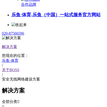
合作品牌
乐鱼·体育-乐鱼（中国）一站式服务官方网站
020-87566596
解决方案
您现在的位置：
乐鱼·体育
/
关于BOSS
/
安全无线网络建设方案
解决方案
全部分类
