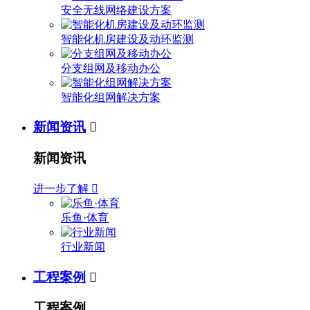
安全无线网络建设方案
智能化机房建设及动环监测
分支组网及移动办公
智能化组网解决方案
新闻资讯

新闻资讯
进一步了解

乐鱼·体育
行业新闻
工程案例

工程案例