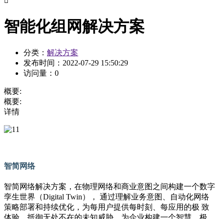

智能化组网解决方案
分类：
解决方案
发布时间：
2022-07-29 15:50:29
访问量：
0
概要:
概要:
详情
智简网络
智简网络解决方案，在物理网络和商业意图之间构建一个数字
孪生世界（Digital Twin）， 通过理解业务意图、自动化网络
策略部署和持续优化，为每用户提供每时刻、每应用的极 致
体验，抵御无处不在的未知威胁，为企业构建一个智慧、极