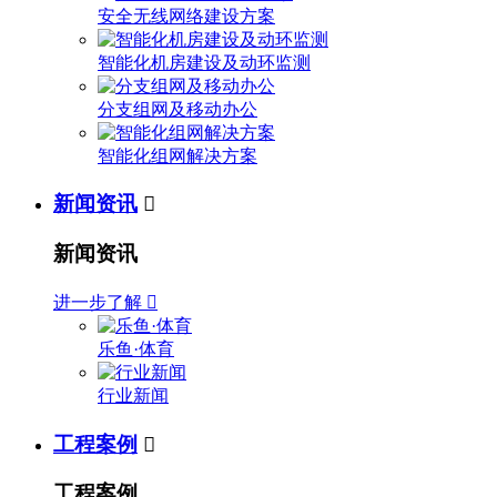
安全无线网络建设方案
智能化机房建设及动环监测
分支组网及移动办公
智能化组网解决方案
新闻资讯

新闻资讯
进一步了解

乐鱼·体育
行业新闻
工程案例

工程案例